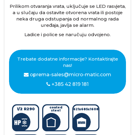
Prilikom otvaranja vrata, uključuje se LED rasvjeta,
a u slučaju da ostavite otvorena vrata ili postoje
neka druga odstupanja od normalnog rada
uređaja, javlja se alarm.
Ladice i police se naručuju odvojeno.
Trebate dodatne informacije? Kontaktirajte
nas!
oprema-sales@micro-matic.com
+385 42 819 181
coated
1/2 R290
621x685x1608
steel