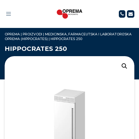
Toggle
navigation
OPREMA
|
PROIZVODI
|
MEDICINSKA, FARMACEUTSKA I LABORATORIJSKA
OPREMA (HIPPOCRATES)
|
HIPPOCRATES 250
HIPPOCRATES 250