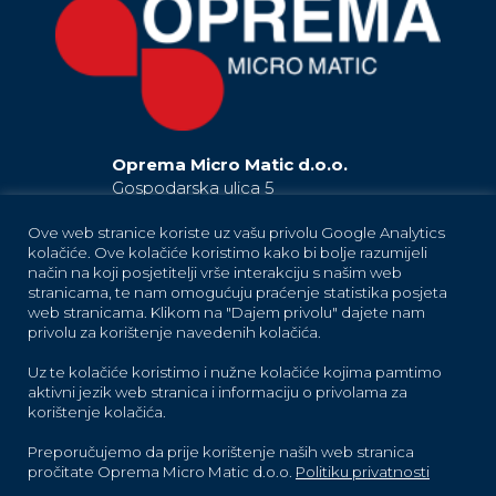
Oprema Micro Matic d.o.o.
Gospodarska ulica 5
42230 Ludbreg
Hrvatska / Croatia
Ove web stranice koriste uz vašu privolu Google Analytics
kolačiće. Ove kolačiće koristimo kako bi bolje razumijeli
EU
način na koji posjetitelji vrše interakciju s našim web
+385 42 819 181
stranicama, te nam omogućuju praćenje statistika posjeta
(Ludbreg)
+385 42 819 183
(Ludbreg)
web stranicama. Klikom na "Dajem privolu" dajete nam
+385 42 819 184
(Ludbreg)
privolu za korištenje navedenih kolačića.
+385 42 683 373
(Trnovec Bartolovečki)
Uz te kolačiće koristimo i nužne kolačiće kojima pamtimo
oprema-info@micro-matic.com
aktivni jezik web stranica i informaciju o privolama za
korištenje kolačića.
Preporučujemo da prije korištenje naših web stranica
pročitate Oprema Micro Matic d.o.o.
Politiku privatnosti