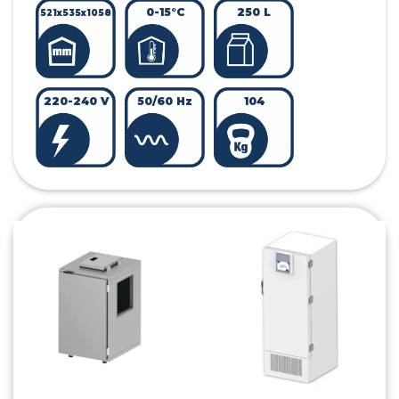
0-15°C
250 L
521x535x1058
220-240 V
50/60 Hz
104