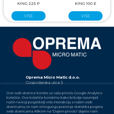
KING 225 P
KING 100 E
VIŠE
VIŠE
Oprema Micro Matic d.o.o.
Gospodarska ulica 5
42230 Ludbreg
Hrvatska / Croatia
Ove web stranice koriste uz vašu privolu Google Analytics
kolačiće. Ove kolačiće koristimo kako bi bolje razumijeli
EU
način na koji posjetitelji vrše interakciju s našim web
+385 42 819 181
stranicama, te nam omogućuju praćenje statistika posjeta
(Ludbreg)
+385 42 819 183
(Ludbreg)
web stranicama. Klikom na "Dajem privolu" dajete nam
+385 42 819 184