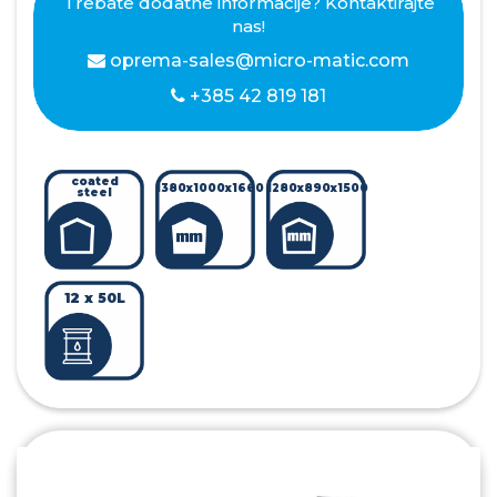
Trebate dodatne informacije? Kontaktirajte
nas!
oprema-sales@micro-matic.com
+385 42 819 181
coated
1380x1000x1660
1280x890x1500
steel
12 x 50L