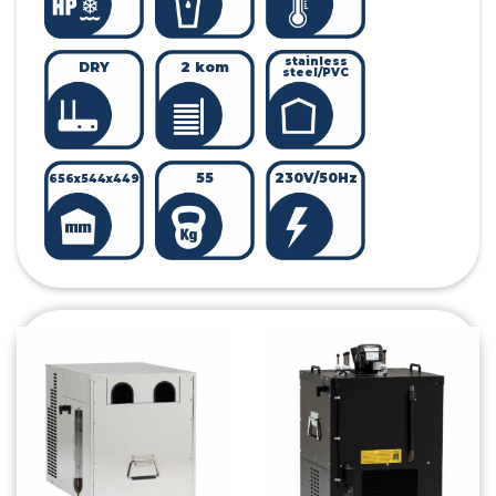
stainless
DRY
2 kom
steel/PVC
55
230V/50Hz
656x544x449