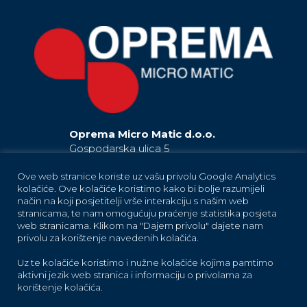
Oprema Micro Matic d.o.o.
Gospodarska ulica 5
42230 Ludbreg
Hrvatska / Croatia
Ove web stranice koriste uz vašu privolu Google Analytics
kolačiće. Ove kolačiće koristimo kako bi bolje razumijeli
EU
način na koji posjetitelji vrše interakciju s našim web
+385 42 819 181
stranicama, te nam omogućuju praćenje statistika posjeta
(Ludbreg)
+385 42 819 183
(Ludbreg)
web stranicama. Klikom na "Dajem privolu" dajete nam
+385 42 819 184
(Ludbreg)
privolu za korištenje navedenih kolačića.
+385 42 683 373
(Trnovec Bartolovečki)
Uz te kolačiće koristimo i nužne kolačiće kojima pamtimo
oprema-info@micro-matic.com
aktivni jezik web stranica i informaciju o privolama za
korištenje kolačića.