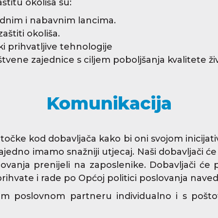
štitu okoliša su:
odnim i nabavnim lancima.
aštiti okoliša.
i prihvatljive tehnologije
vene zajednice s ciljem poboljšanja kvalitete živ
Komunikacija
čke kod dobavljača kako bi oni svojom inicijati
r zajedno imamo snažniji utjecaj. Naši dobavljači
lovanja prenijeli na zaposlenike. Dobavljači ć
r prihvate i rade po Općoj politici poslovanja n
 poslovnom partneru individualno i s poštova