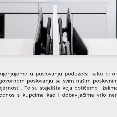
imjenjujemo u poslovanju poduzeća kako bi on
odgovornom poslovanju sa svim našim poslovni
ernosti". To su stajališta koja potičemo i žel
 odnos s kupcima kao i dobavljačima vrlo na