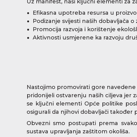
Uz manifest, naši ključni elementi za za
Efikasna upotreba resursa u proizv
Podizanje svijesti naših dobavljača o z
Promocija razvoja i korištenje ekološk
Aktivnosti usmjerene ka razvoju društ
Nastojimo promovirati gore navedene to
pridonijeli ostvarenju naših ciljeva je
se ključni elementi Opće politike pos
osigurali da njihovi dobavljači takođe
Obvezni smo postupati prema svakom
sustava upravljanja zaštitom okoliša.