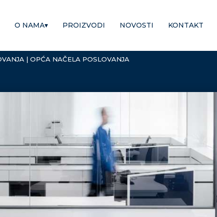
O NAMA
▾
PROIZVODI
NOVOSTI
KONTAKT
OVANJA
|
OPĆA NAČELA POSLOVANJA