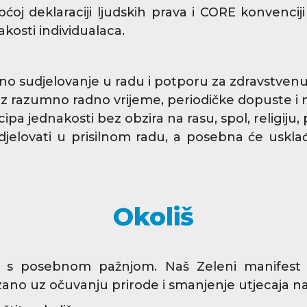
oj deklaraciji ljudskih prava i CORE konvenciji
akosti individualaca.
rno sudjelovanje u radu i potporu za zdravstvenu 
uz razumno radno vrijeme, periodičke dopuste i 
ipa jednakosti bez obzira na rasu, spol, religiju, 
 sudjelovati u prisilnom radu, a posebna će uskl
Okoliš
i s posebnom pažnjom. Naš Zeleni manifest u
zano uz očuvanju prirode i smanjenje utjecaja na