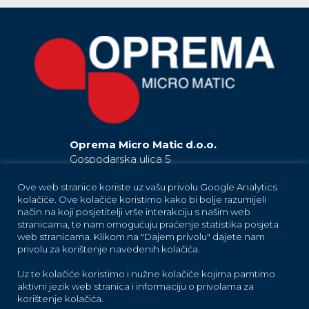
Oprema Micro Matic d.o.o.
Gospodarska ulica 5
42230 Ludbreg
Hrvatska / Croatia
Ove web stranice koriste uz vašu privolu Google Analytics
kolačiće. Ove kolačiće koristimo kako bi bolje razumijeli
EU
način na koji posjetitelji vrše interakciju s našim web
+385 42 819 181
stranicama, te nam omogućuju praćenje statistika posjeta
(Ludbreg)
+385 42 819 183
(Ludbreg)
web stranicama. Klikom na "Dajem privolu" dajete nam
+385 42 819 184
(Ludbreg)
privolu za korištenje navedenih kolačića.
+385 42 683 373
(Trnovec Bartolovečki)
Uz te kolačiće koristimo i nužne kolačiće kojima pamtimo
oprema-info@micro-matic.com
aktivni jezik web stranica i informaciju o privolama za
korištenje kolačića.