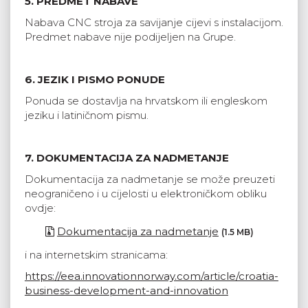
5. PREDMET NABAVE
Nabava CNC stroja za savijanje cijevi s instalacijom.
Predmet nabave nije podijeljen na Grupe.
6. JEZIK I PISMO PONUDE
Ponuda se dostavlja na hrvatskom ili engleskom
jeziku i latiničnom pismu.
7. DOKUMENTACIJA ZA NADMETANJE
Dokumentacija za nadmetanje se može preuzeti
neograničeno i u cijelosti u elektroničkom obliku
ovdje:
Dokumentacija za nadmetanje
(1.5 MB)
i na internetskim stranicama:
https://eea.innovationnorway.com/article/croatia-
business-development-and-innovation