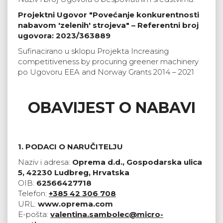
Projektni Ugovor "Povećanje konkurentnosti
nabavom 'zelenih' strojeva" – Referentni broj
ugovora: 2023/363889
Sufinacirano u sklopu Projekta Increasing
competitiveness by procuring greener machinery
po Ugovoru EEA and Norway Grants 2014 – 2021
OBAVIJEST O NABAVI
1. PODACI O NARUČITELJU
Naziv i adresa:
Oprema d.d., Gospodarska ulica
5, 42230 Ludbreg, Hrvatska
OIB:
62566427718
Telefon:
+385 42 306 708
URL:
www.oprema.com
E-pošta:
valentina.sambolec@micro-