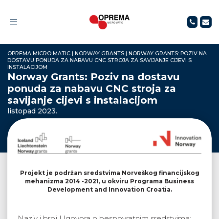
Toggle
navigation
OPREMA MICRO MATIC
|
NORWAY GRANTS
|
NORWAY GRANTS: POZIV NA
DOSTAVU PONUDA ZA NABAVU CNC STROJA ZA SAVIJANJE CIJEVI S
INSTALACIJOM
Norway Grants: Poziv na dostavu
ponuda za nabavu CNC stroja za
savijanje cijevi s instalacijom
listopad 2023.
Projekt je podržan sredstvima Norveškog financijskog
mehanizma 2014 -2021, u okviru Programa Business
Development and Innovation Croatia.
Naziv i broj Ugovora o bespovratnim sredstvima: