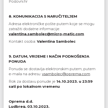
Poslovni.hr
8. KOMUNIKACIJA S NARUČITELJEM
Adresa elektroničke pošte putem koje se mogu
zatražiti dodatne informacije:
valentina.sambolec@micro-matic.com
Kontakt osoba:
Valentina Sambolec
9. DATUM, VRIJEME I NAČIN PODNOŠENJA
PONUDA
Ponuda se dostavlja elektronskim putem, putem
e-maila na adresu:
vsambolec@oprema.com
Rok za dostavu ponude je
14.10.2023. u 23:59
sati po lokalnom vremenu
.
Oprema d.d.
Ludbreg, 03.10.2023.